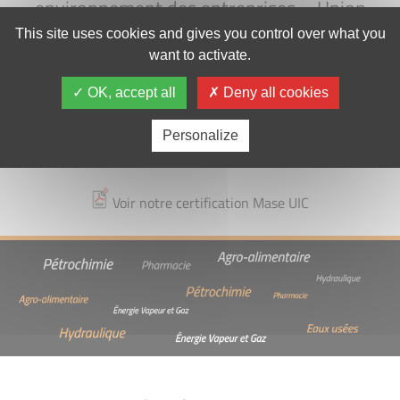
environnement des entreprises – Union
des industries Chimiques MASE est un
This site uses cookies and gives you control over what you
want to activate.
système de management dont l’objectif
est l’amélioration permanente et continue
OK, accept all
Deny all cookies
des performances Sécurité Santé
Personalize
Environnement des entreprises.
Voir notre certification Mase UIC