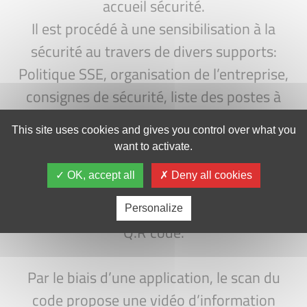
accueil sécurité.
Il est procédé à une sensibilisation à la
sécurité au travers de divers supports:
Politique SSE, organisation de l’entreprise,
consignes de sécurité, liste des postes à
risques, QCM, tutorat.
This site uses cookies and gives you control over what you
want to activate.
Un livret d’accueil reprenant les consignes
OK, accept all
Deny all cookies
de sécurité est remis. La particularité de ce
livret est qu’il contient un générateur de
Personalize
Q.R code.
Par le biais d’une application, le scan du
code propose une vidéo d’information