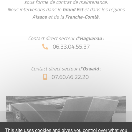
sous forme de contrat de maintenance.
Nous intervenons dans le
Grand Est
et dans les régions
Alsace
et de la
Franche-Comté.
Contact direct secteur d'
Haguenau
:
06.33.04.55.37
Contact direct secteur d'
Oswald
:
07.60.46.22.20
This site uses cookies and gives you control over what you