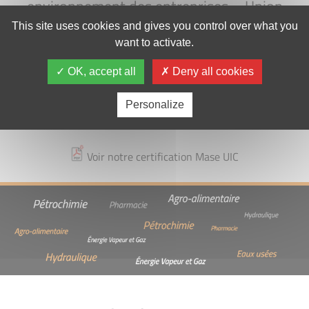
environnement des entreprises – Union
des industries Chimiques MASE est un
This site uses cookies and gives you control over what you
want to activate.
système de management dont l’objectif
est l’amélioration permanente et continue
OK, accept all
Deny all cookies
des performances Sécurité Santé
Personalize
Environnement des entreprises.
Voir notre certification Mase UIC