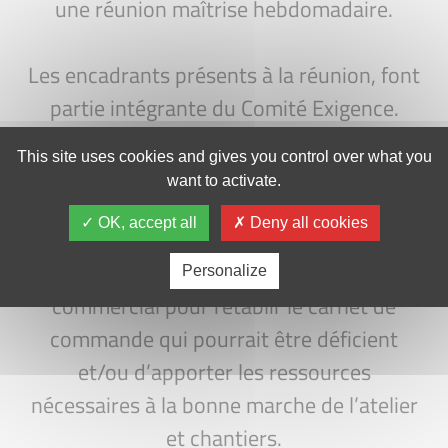
une réunion maîtrise hebdomadaire.
Les encadrants présents à la réunion, font
partie intégrante du Comité Exigence.
Ils délibèrent sur tous les aspects liés à la
This site uses cookies and gives you control over what you
sécurité, santé, environnement et sur les
want to activate.
avancements des contrats.
OK, accept all
Deny all cookies
Cela permet d’agir en amont sur l’aspect
Personalize
commercial pour rétablir le carnet de
commande qui pourrait être déficient
et/ou d’apporter les ressources
nécessaires à la bonne marche de l’atelier
et chantiers.