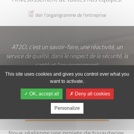
Voir l'organigramme de l'entreprise
AT2CI, c’est un savoir-faire, une réactivité, un
service de qualité, dans le respect de la sécurité, la
santé et l’environnement.
This site uses cookies and gives you control over what you
want to activate.
UN SAVOIR-FAIRE
OK, accept all
Deny all cookies
MAÎTRISÉ DEPUIS 13 ANS
Personalize
Nous réalisons vos projets de tuyauteries,