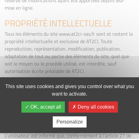
réserve de modifications ayant été apportées depuis leur
mise en ligne.
PROPRIÉTÉ INTELLECTUELLE
Tous les éléments du site www.at2ci-sas.fr sont et restent la
propriété intellectuelle et exclusive de AT2CI. Toute
reproduction, représentation, modification, publication,
adaptation de tout ou partie des éléments du site, quel que
soit le moyen ou le procédé utilisé, est interdite, sauf
autorisation écrite préalable de AT2CI.
DONNÉES À CARACTÈRE
This site uses cookies and gives you control over what you
PERSONNEL
want to activate.
En France, les données personnelles sont notamment
OK, accept all
Deny all cookies
protégées par la loi n° 78-87 du 6 janvier 1978, la loi n°
2004-801 du 6 août 2004, l’article L. 226-13 du Code pénal
Personalize
et la Directive Européenne du 24 octobre 1995.
L’utilisateur est informé que, conformément à l’article 27 de